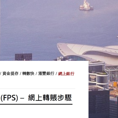
資金提存
轉數快
滙豐銀行
網上銀行