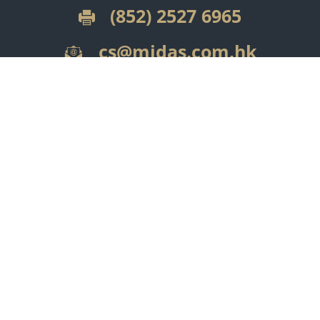
(852) 2527 6965
cs@midas.com.hk
金源證券為香港證監會認可的持牌機構，提供證券交
易服務並受其監管
免責聲明
私隱聲明