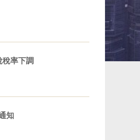
花稅稅率下調
新通知