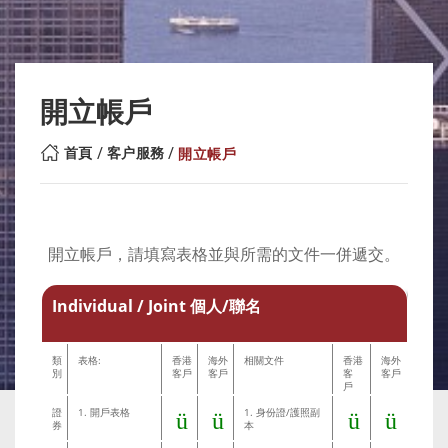
開立帳戶
首頁
客户服務
開立帳戶
開立帳戶，請填寫表格並與所需的文件一併遞交。
Individual / Joint 個人/聯名
類
表格:
香港
海外
相關文件
香港
海外
別
客戶
客戶
客
客戶
戶
證
1. 開戶表格
1. 身份證/護照副
ü
ü
ü
ü
券
本