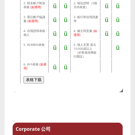
2. 联名帐户附加
2. 地址證明（3個
ü
ü
ü
ü
表格
(如適用)
月內有效）
3. 委託帳戶協議
3. 銀行和信用證參
ü
ü
ü
ü
書
(如適用)
考
4. 自我證明表格 -
4. 僱主同意書
(如
ü
ü
ü
ü
個人
適用)
5. W-8BEN表格
5. 個人支票 港元
ü
ü
ü
10,000或以上
（於香港持牌銀
行開設）
6. W-9表格
(如適
ü
ü
用)
Corporate 公司