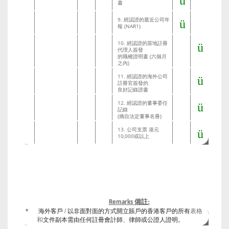
ü
書
9. 經認證的最近公司年
ü
報 (NAR1)
10. 經認證的當地註冊
ü
代理人簽發
的職權證明書 (六個月
之內)
11. 經認證的海外公司
ü
註冊官簽發的
良好記錄證書
12. 經認證的董事委任
ü
記錄
(摘自法定董事名冊)
13. 公司支票 港元
ü
10,000或以上
備註:
Remarks
海外客戶 / 以非面對面的方式開立賬戶的香港客戶的所有
表格
*
和
文件副本
需由任何註冊會計師、律師或公證人證明。