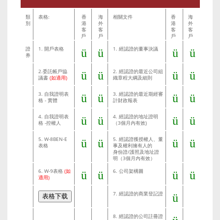
類
表格:
香
海
相關文件
香
海
別
港
外
港
外
客
客
客
客
戶
戶
戶
戶
證
1. 開戶表格
1. 經認證的董事決議
ü
ü
ü
ü
券
2.委託帳戶協
2. 經認證的最近公司組
ü
ü
ü
ü
議書
(如適用)
織章程大綱及細則
3. 自我證明表
3. 經認證的最近期經審
ü
ü
ü
ü
格 - 實體
計財政報表
4. 自我證明表
4. 經認證的地址證明
ü
ü
ü
ü
格 -控權人
（3個月內有效)
5. W-8BEN-E
5. 經認證獲授權人、董
ü
ü
ü
ü
表格
事及權利擁有人的
身份證/護照及地址證
明（3個月內有效）
6. W-9表格
(如
6. 公司架構圖
ü
ü
ü
ü
適用)
7. 經認證的商業登記證
ü
8. 經認證的公司註冊證