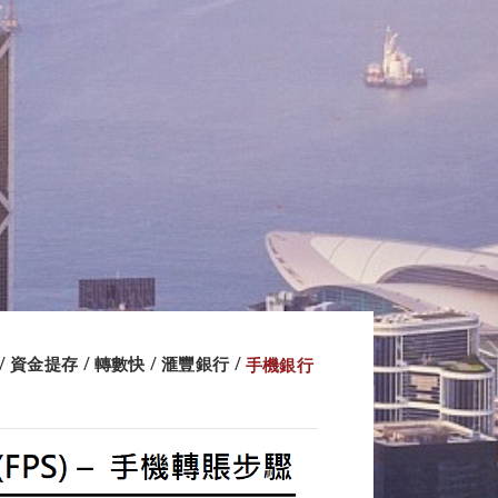
資金提存
轉數快
滙豐銀行
手機銀行