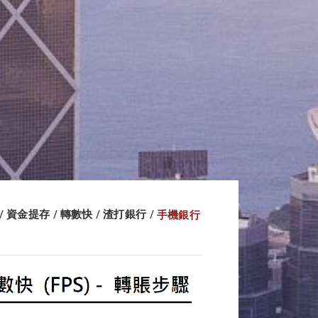
資金提存
轉數快
渣打銀行
手機銀行