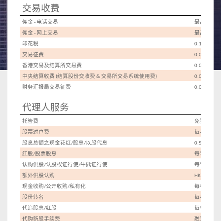
交易收费
佣金
电话交易
最高
-
0.15% 
佣金
网上交易
最高
-
0.08%
印花税
不
0.13% (
交易征费
0.0027% (
香港交易及结算所交易费
不
0.005% (
中央结算收费
结算股份交收费
交易所交易系统使用费
最
(
&
)
0.005%(
财务汇报局交易征费
0.00015% (
代理人服务
托管费
免费
股票过户费
每手
HK$1.
股息总额之现金花红
股息
以股代息
最低
/
/
0.5% (
红股
股票股息
每手
/
HK$0.8
认购供股
认股权证行使
牛熊证行使
每手
/
/
HK$0.
额外供股认购
HK$100.00
现金收购
公开收购
私有化
每手
/
/
HK$0.8
股份转名
每手
HK$3.0
代追股息
红股
每单
/
HK$50
代购新股手续费
融资申购
: