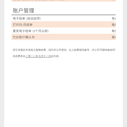
账户管理
电子结单
自动选项
免费
(
)
打印日
月结单
每份
/
HK$10
重发电子结单
个月以前
每份
(3
)
HK$150
代办账户确认书
每份
HK$20
其它未載於本表格之服務收費，請向本公司查詢。以上收費僅供參考，本公司可隨時修改而不另行通
此收費表自
二零二二年七月十一日
起生效。