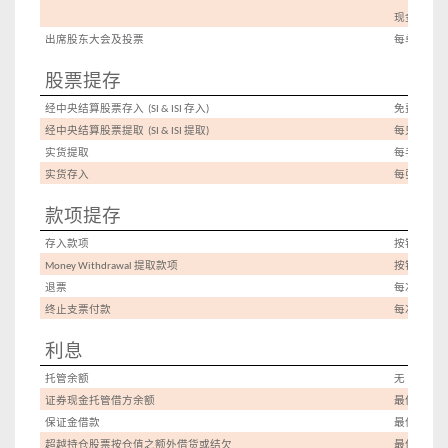
现金申购
:
出席股东大会及投票
每单
HK$10
股票提存
经中央结算股票存入
存入
免费
(SI & ISI
)
经中央结算股票提取
提取
每只总值
(SI & ISI
)
0.
实货提取
每手
HK$3.
实货存入
每张股票
款项提存
存入款项
按银行实
提取款项
按银行实
Money Withdrawal
退票
每次
HK$15
终止支票付款
每次
HK$15
利息
托管余额
无
证券现金托管借方余额
最优惠利
保证金
借款
最优惠利
超越持仓股票按仓值之额外借货或结欠
最优惠利