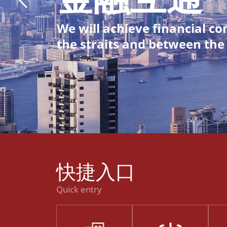
We will achieve financial co
the straits and between the
快捷入口
Quick entry